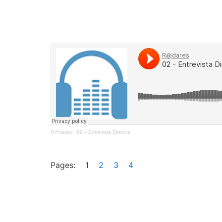
R@dares
·
02 – Entrevista Diretora
Pages:
1
2
3
4