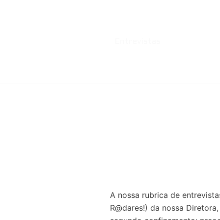
Início
Destaques
Entrevistas
Notícias
P
A nossa rubrica de entrevista
R@dares!) da nossa Diretora