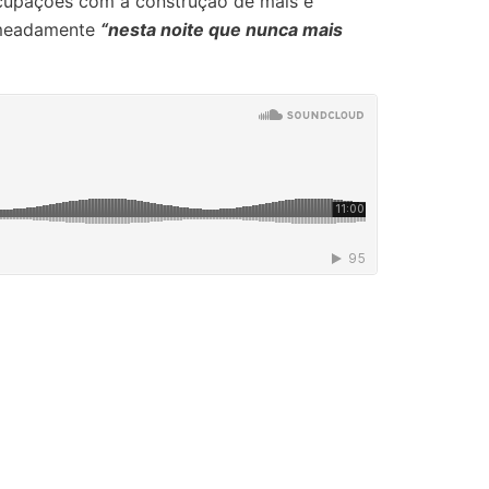
cupações com a construção de mais e
omeadamente
“nesta noite que nunca mais