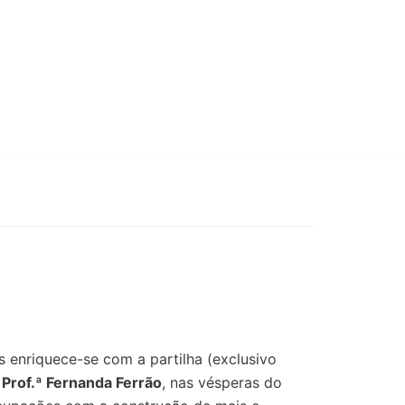
odcasts
Sobre nós
Contactos
s enriquece-se com a partilha (exclusivo
,
Prof.ª Fernanda Ferrão
, nas vésperas do