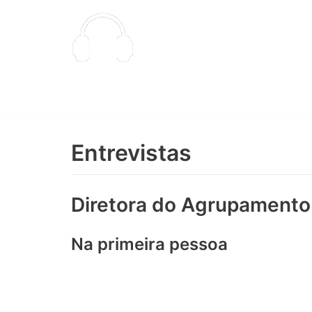
Skip
to
content
Rádio R@dares
Onde o Saber é a Razão de Ser
Entrevistas
Diretora do Agrupamento
Na primeira pessoa