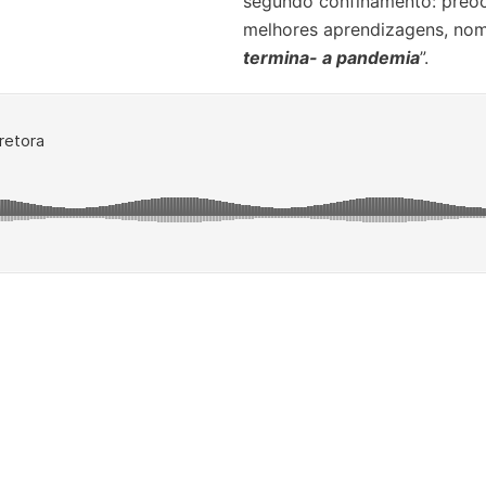
segundo confinamento: preo
melhores aprendizagens, n
termina- a pandemia
”.